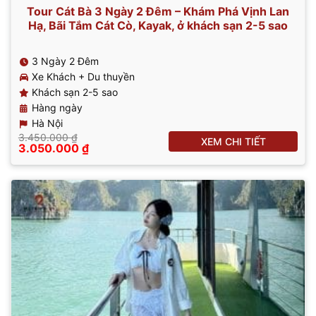
Tour Cát Bà 3 Ngày 2 Đêm – Khám Phá Vịnh Lan
Hạ, Bãi Tắm Cát Cò, Kayak, ở khách sạn 2-5 sao
3 Ngày 2 Đêm
Xe Khách + Du thuyền
Khách sạn 2-5 sao
Hàng ngày
Hà Nội
3.450.000
₫
XEM CHI TIẾT
Giá
Giá
3.050.000
₫
gốc
hiện
là:
tại
3.450.000 ₫.
là:
3.050.000 ₫.