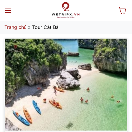
Bỏ
qua
nội
dung
Trang chủ
»
Tour Cát Bà