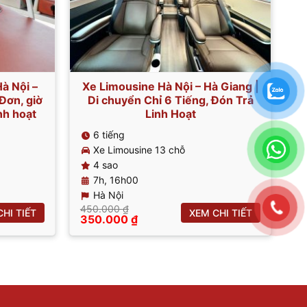
̀ Nội –
Xe Limousine Hà Nội – Hà Giang |
Đơn, giờ
Di chuyển Chỉ 6 Tiếng, Đón Trả
nh hoạt
Linh Hoạt
6 tiếng
Xe Limousine 13 chỗ
4 sao
7h, 16h00
Hà Nội
450.000
₫
HI TIẾT
XEM CHI TIẾT
Giá
Giá
350.000
₫
gốc
hiện
là:
tại
450.000 ₫.
là:
350.000 ₫.