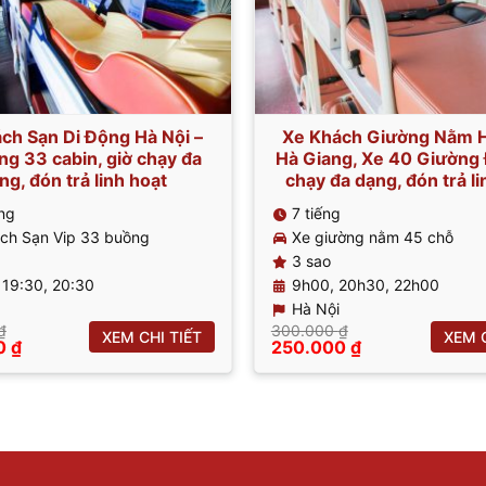
ch Sạn Di Động Hà Nội –
Xe Khách Giường Nằm Ha
ng 33 cabin, giờ chạy đa
Hà Giang, Xe 40 Giường 
ng, đón trả linh hoạt
chạy đa dạng, đón trả li
ếng
7 tiếng
ch Sạn Vip 33 buồng
Xe giường nằm 45 chỗ
3 sao
 19:30, 20:30
9h00, 20h30, 22h00
Hà Nội
₫
300.000
₫
XEM CHI TIẾT
XEM C
Giá
Giá
Giá
0
₫
250.000
₫
hiện
gốc
hiện
tại
là:
tại
 ₫.
là:
300.000 ₫.
là:
300.000 ₫.
250.000 ₫.