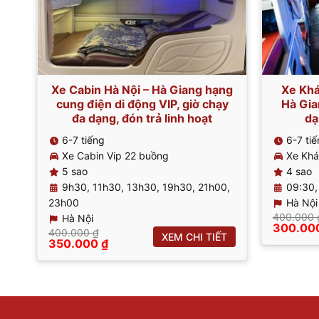
Xe Cabin Hà Nội – Hà Giang hạng
Xe Khá
cung điện di động VIP, giờ chạy
Hà Gia
đa dạng, đón trả linh hoạt
dạ
6-7 tiếng
6-7 ti
Xe Cabin Vip 22 buồng
Xe Khá
5 sao
4 sao
9h30, 11h30, 13h30, 19h30, 21h00,
09:30,
23h00
Hà Nội
400.000
Hà Nội
Giá
300.00
400.000
₫
XEM CHI TIẾT
gốc
Giá
Giá
350.000
₫
là:
gốc
hiện
400.000
là:
tại
400.000 ₫.
là:
350.000 ₫.