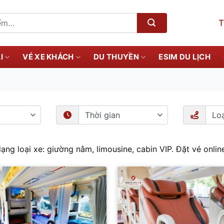
T
I
VÉ XE KHÁCH
DU THUYỀN
ESIM DU LỊCH
ng loại xe: giường nằm, limousine, cabin VIP. Đặt vé onlin