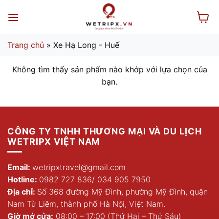
Bỏ
qua
nội
dung
Trang chủ
»
Xe Hạ Long - Huế
Không tìm thấy sản phẩm nào khớp với lựa chọn của
bạn.
CÔNG TY TNHH THƯƠNG MẠI VÀ DU LỊCH
WETRIPX VIỆT NAM
Email:
wetripxtravel@gmail.com
Hotline:
0982 727 836
/
034 905 7950
Địa chỉ:
Số 368 đường Mỹ Đình, phường Mỹ Đình, quận
Nam Từ Liêm, thành phố Hà Nội, Việt Nam.
Giờ mở cửa:
08:00 – 17:00 (Thứ Hai – Thứ Sáu)