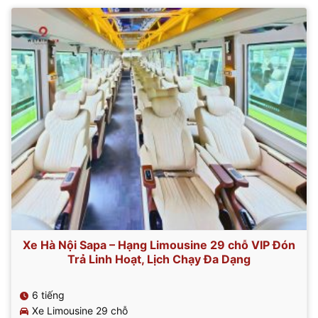
350.000 ₫.
là:
265.000 ₫.
Xe Hà Nội Sapa – Hạng Limousine 29 chỗ VIP Đón
Trả Linh Hoạt, Lịch Chạy Đa Dạng
6 tiếng
Xe Limousine 29 chỗ