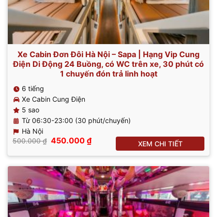
Xe Cabin Đơn Đôi Hà Nội – Sapa | Hạng Vip Cung
Điện Di Động 24 Buồng, có WC trên xe, 30 phút có
1 chuyến đón trả linh hoạt
6 tiếng
Xe Cabin Cung Điện
5 sao
Từ 06:30-23:00 (30 phút/chuyến)
Hà Nội
Giá
Giá
450.000
₫
500.000
₫
XEM CHI TIẾT
gốc
hiện
là:
tại
500.000 ₫.
là:
450.000 ₫.