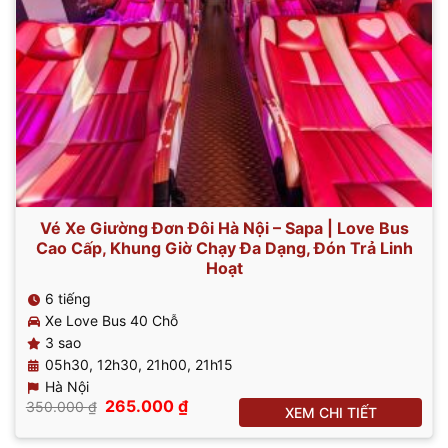
Vé Xe Giường Đơn Đôi Hà Nội – Sapa | Love Bus
Cao Cấp, Khung Giờ Chạy Đa Dạng, Đón Trả Linh
Hoạt
6 tiếng
Xe Love Bus 40 Chỗ
3 sao
05h30, 12h30, 21h00, 21h15
Hà Nội
Giá
Giá
265.000
₫
350.000
₫
XEM CHI TIẾT
gốc
hiện
là:
tại