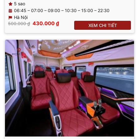
5 sao
06:45 – 07:00 – 09:00 – 10:30 – 15:00 – 22:30
Hà Nội
Giá
Giá
430.000
₫
500.000
₫
XEM CHI TIẾT
gốc
hiện
là:
tại
500.000 ₫.
là:
430.000 ₫.