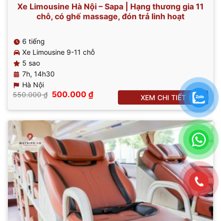
Xe Limousine Hà Nội – Sapa | Hạng thương gia 11
chỗ, có ghế massage, đón trả linh hoạt
6 tiếng
Xe Limousine 9-11 chỗ
5 sao
7h, 14h30
Hà Nội
Giá
Giá
500.000
₫
550.000
₫
XEM CHI TIẾT
gốc
hiện
là:
tại
550.000 ₫.
là:
500.000 ₫.