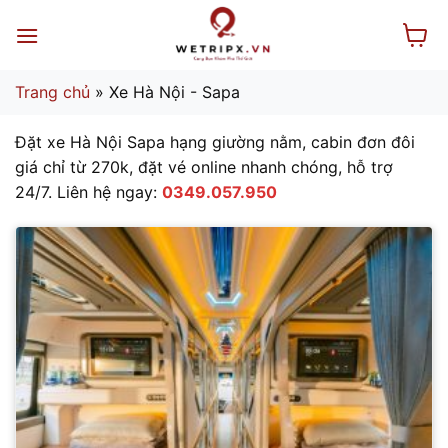
Bỏ
qua
nội
dung
Trang chủ
»
Xe Hà Nội - Sapa
Đặt xe Hà Nội Sapa hạng giường nằm, cabin đơn đôi
giá chỉ từ 270k, đặt vé online nhanh chóng, hỗ trợ
24/7. Liên hệ ngay:
0349.057.950