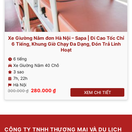
Xe Giường Nằm đơn Hà Nội – Sapa | Đi Cao Tốc Chỉ
6 Tiếng, Khung Giờ Chạy Đa Dạng, Đón Trả Linh
Hoạt
6 tiếng
Xe Giường Nằm 40 Chỗ
3 sao
7h, 22h
Hà Nội
Giá
Giá
280.000
₫
300.000
₫
XEM CHI TIẾT
gốc
hiện
là:
tại
300.000 ₫.
là:
280.000 ₫.
CÔNG TY TNHH THƯƠNG MẠI VÀ DU LỊCH