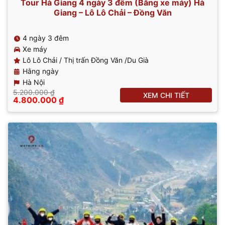
Tour Hà Giang 4 ngày 3 đêm (Bằng xe máy) Hà
Giang – Lô Lô Chải – Đồng Văn
4 ngày 3 đêm
Xe máy
Lô Lô Chải / Thị trấn Đồng Văn /Du Già
Hằng ngày
Hà Nội
5.200.000
₫
XEM CHI TIẾT
Giá
Giá
4.800.000
₫
gốc
hiện
là:
tại
5.200.000 ₫.
là:
4.800.000 ₫.