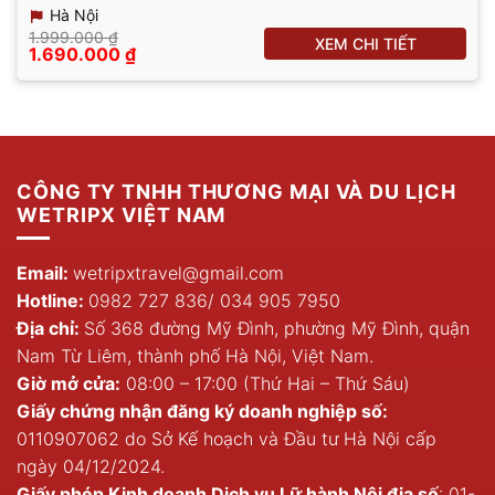
Hà Nội
1.999.000
₫
XEM CHI TIẾT
Giá
Giá
1.690.000
₫
gốc
hiện
là:
tại
1.999.000 ₫.
là:
1.690.000 ₫.
CÔNG TY TNHH THƯƠNG MẠI VÀ DU LỊCH
WETRIPX VIỆT NAM
Email:
wetripxtravel@gmail.com
Hotline:
0982 727 836
/
034 905 7950
Địa chỉ:
Số 368 đường Mỹ Đình, phường Mỹ Đình, quận
Nam Từ Liêm, thành phố Hà Nội, Việt Nam.
Giờ mở cửa:
08:00 – 17:00 (Thứ Hai – Thứ Sáu)
Giấy chứng nhận đăng ký doanh nghiệp số:
0110907062 do Sở Kế hoạch và Đầu tư Hà Nội cấp
ngày 04/12/2024.
Giấy phép Kinh doanh Dịch vụ Lữ hành Nội địa số
: 01-