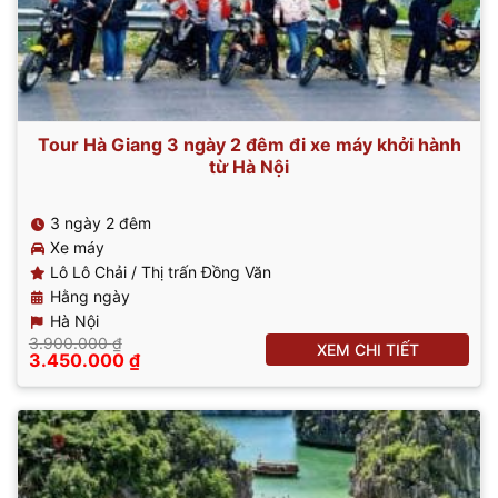
Tour Hà Giang 3 ngày 2 đêm đi xe máy khởi hành
từ Hà Nội
3 ngày 2 đêm
Xe máy
Lô Lô Chải / Thị trấn Đồng Văn
Hằng ngày
Hà Nội
3.900.000
₫
XEM CHI TIẾT
Giá
Giá
3.450.000
₫
gốc
hiện
là:
tại
3.900.000 ₫.
là:
3.450.000 ₫.