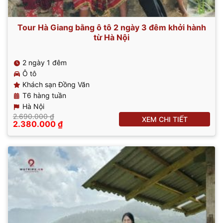
Tour Hà Giang bằng ô tô 2 ngày 3 đêm khởi hành
từ Hà Nội
2 ngày 1 đêm
Ô tô
Khách sạn Đồng Văn
T6 hàng tuần
Hà Nội
2.690.000
₫
XEM CHI TIẾT
Giá
Giá
2.380.000
₫
gốc
hiện
là:
tại
2.690.000 ₫.
là:
2.380.000 ₫.