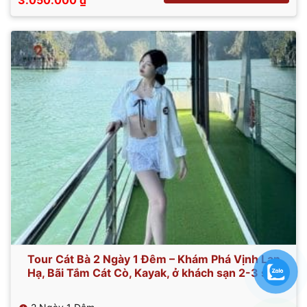
3.050.000
₫
gốc
hiện
là:
tại
3.450.000 ₫.
là:
3.050.000 ₫.
Tour Cát Bà 2 Ngày 1 Đêm – Khám Phá Vịnh Lan
Hạ, Bãi Tắm Cát Cò, Kayak, ở khách sạn 2-3 sao