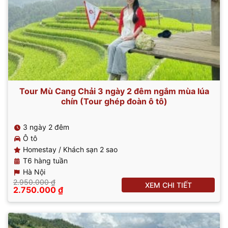
Tour Mù Cang Chải 3 ngày 2 đêm ngắm mùa lúa
chín (Tour ghép đoàn ô tô)
3 ngày 2 đêm
Ô tô
Homestay / Khách sạn 2 sao
T6 hàng tuần
Hà Nội
2.950.000
₫
XEM CHI TIẾT
Giá
Giá
2.750.000
₫
gốc
hiện
là:
tại
2.950.000 ₫.
là:
2.750.000 ₫.