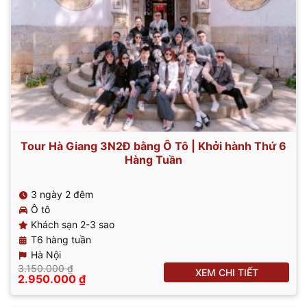
Tour Hà Giang 3N2Đ bằng Ô Tô | Khởi hành Thứ 6
Hàng Tuần
3 ngày 2 đêm
Ô tô
Khách sạn 2-3 sao
T6 hàng tuần
Hà Nội
3.150.000
₫
XEM CHI TIẾT
Giá
Giá
2.950.000
₫
gốc
hiện
là:
tại