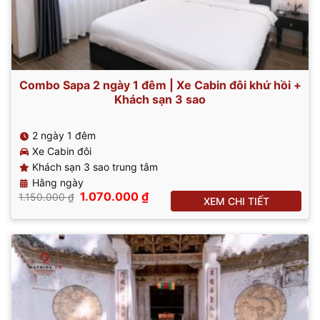
Combo Sapa 2 ngày 1 đêm | Xe Cabin đôi khứ hồi +
Khách sạn 3 sao
2 ngày 1 đêm
Xe Cabin đôi
Khách sạn 3 sao trung tâm
Hằng ngày
Giá
Giá
1.070.000
₫
1.150.000
₫
XEM CHI TIẾT
gốc
hiện
là:
tại
1.150.000 ₫.
là:
1.070.000 ₫.