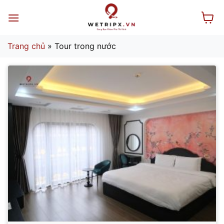
Bỏ
qua
nội
dung
Trang chủ
»
Tour trong nước