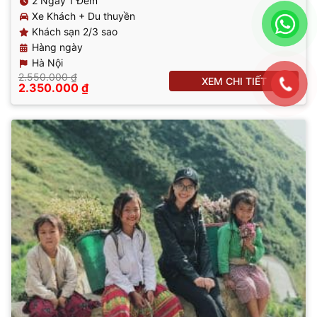
2 Ngày 1 Đêm
Xe Khách + Du thuyền
Khách sạn 2/3 sao
Hàng ngày
Hà Nội
2.550.000
₫
XEM CHI TIẾT
Giá
Giá
2.350.000
₫
gốc
hiện
là:
tại
2.550.000 ₫.
là:
2.350.000 ₫.