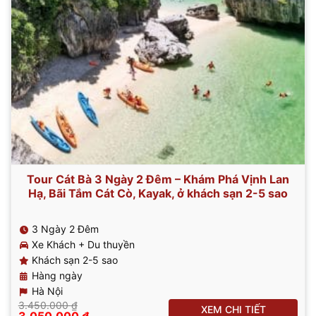
Tour Cát Bà 3 Ngày 2 Đêm – Khám Phá Vịnh Lan
Hạ, Bãi Tắm Cát Cò, Kayak, ở khách sạn 2-5 sao
3 Ngày 2 Đêm
Xe Khách + Du thuyền
Khách sạn 2-5 sao
Hàng ngày
Hà Nội
3.450.000
₫
XEM CHI TIẾT
Giá
Giá