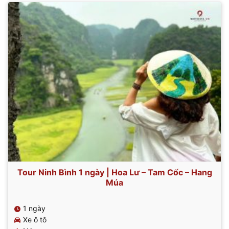
3.150.000 ₫.
là:
2.950.000 ₫.
Tour Ninh Bình 1 ngày | Hoa Lư – Tam Cốc – Hang
Múa
1 ngày
Xe ô tô