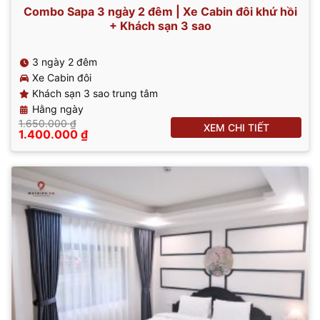
Combo Sapa 3 ngày 2 đêm | Xe Cabin đôi khứ hồi
+ Khách sạn 3 sao
3 ngày 2 đêm
Xe Cabin đôi
Khách sạn 3 sao trung tâm
Hằng ngày
1.650.000
₫
XEM CHI TIẾT
Giá
Giá
1.400.000
₫
gốc
hiện
là:
tại
1.650.000 ₫.
là:
1.400.000 ₫.