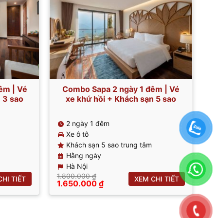
êm | Vé
Combo Sapa 2 ngày 1 đêm | Vé
 3 sao
xe khứ hồi + Khách sạn 5 sao
2 ngày 1 đêm
Xe ô tô
Khách sạn 5 sao trung tâm
Hằng ngày
Hà Nội
1.800.000
₫
HI TIẾT
XEM CHI TIẾT
Giá
Giá
1.650.000
₫
gốc
hiện
là:
tại
1.800.000 ₫.
là:
1.650.000 ₫.