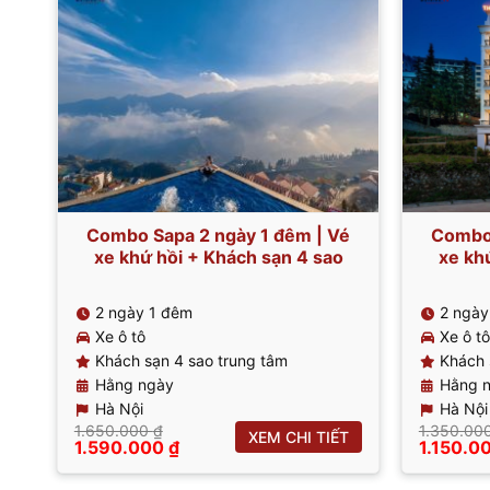
Combo Sapa 2 ngày 1 đêm | Vé
Combo 
xe khứ hồi + Khách sạn 4 sao
xe kh
2 ngày 1 đêm
2 ngày
Xe ô tô
Xe ô tô
Khách sạn 4 sao trung tâm
Khách 
Hằng ngày
Hằng 
Hà Nội
Hà Nội
1.650.000
₫
1.350.00
XEM CHI TIẾT
Giá
Giá
Giá
1.590.000
₫
1.150.0
gốc
hiện
gốc
là:
tại
là: