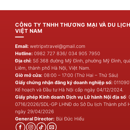
1.650.000 ₫.
là:
1.350.0
1.590.000 ₫.
CÔNG TY TNHH THƯƠNG MẠI VÀ DU LỊC
VIỆT NAM
Email:
wetripxtravel@gmail.com
Hotline:
0982 727 836
/
034 905 7950
Địa chỉ:
Số 368 đường Mỹ Đình, phường Mỹ Đình, q
Liêm, thành phố Hà Nội, Việt Nam.
Giờ mở cửa:
08:00 – 17:00 (Thứ Hai – Thứ Sáu)
Giấy chứng nhận đăng ký doanh nghiệp số:
011090
Kế hoạch và Đầu tư Hà Nội cấp ngày 04/12/2024.
Giấy phép Kinh doanh Dịch vụ Lữ hành Nội địa số
: 
0716/2026/SDL-GP LHNĐ do Sở Du lịch Thành phố 
ngày 29/04/2026
General Director:
Bùi Đức Hiếu