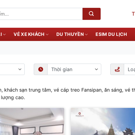
T
I
VÉ XE KHÁCH
DU THUYỀN
ESIM DU LỊCH
, khách sạn trung tâm, vé cáp treo Fansipan, ăn sáng, vé
 lượng cao.