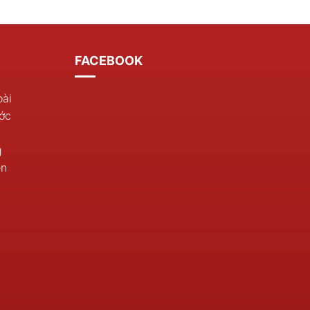
FACEBOOK
oài
ớc
g
ền