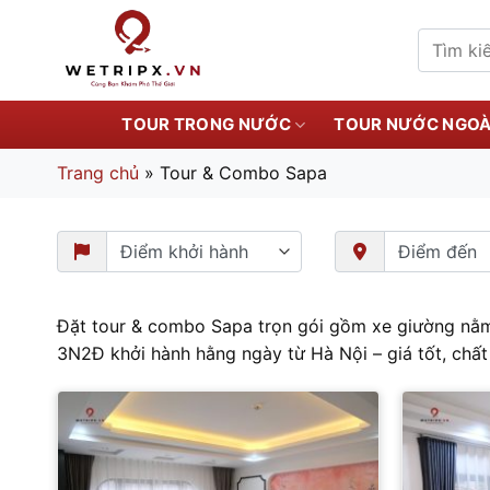
Bỏ
qua
Tìm
kiếm:
nội
dung
TOUR TRONG NƯỚC
TOUR NƯỚC NGOÀ
Trang chủ
»
Tour & Combo Sapa
Đặt tour & combo Sapa trọn gói gồm xe giường nằm
3N2Đ khởi hành hằng ngày từ Hà Nội – giá tốt, chất