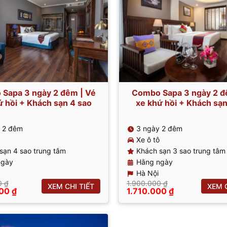
Sapa 3 ngày 2 đêm | Vé
Combo Sapa 3 ngày 2 đ
ứ hồi + Khách sạn 4 sao
xe khứ hồi + Khách sạn
 2 đêm
3 ngày 2 đêm
Xe ô tô
sạn 4 sao trung tâm
Khách sạn 3 sao trung tâm
ngày
Hằng ngày
Hà Nội
0
₫
1.900.000
₫
XEM CHI TIẾT
XEM C
Giá
Giá
Giá
000
₫
1.710.000
₫
hiện
gốc
hiện
tại
là:
tại
00 ₫.
là:
1.900.000 ₫.
là:
2.570.000 ₫.
1.710.000 ₫.