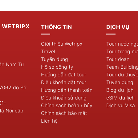
00 ₫.
là:
1.150.000 ₫.
H WETRIPX
THÔNG TIN
DỊCH VỤ
Giới thiệu Wetripx
Tour nước ng
Travel
Tour trong nư
Tuyển dụng
Tour đoàn
uận Nam Từ
Hồ sơ công ty
Team Buildin
Hướng dẫn đặt tour
Tour du thuy
Điều khoản đặt tour
Tuyển dụng
7062 do Sở
Hướng dẫn thanh toán
Blog du lịch
Điều khoản sử dụng
eSIM du lịch
01-
Chính sách hoàn / hủy
Dịch vụ Visa
Hà Nội cấp
Chính sách bảo mật
Liên hệ