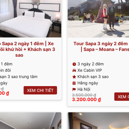
Sapa 2 ngày 1 đêm | Xe
Tour Sapa 3 ngày 2 đêm 
ôi khứ hồi + Khách sạn 3
| Sapa – Moana – Fan
sao
 1 đêm
3 ngày 2 đêm
in đôi
Xe Cabin VIP
sạn 3 sao trung tâm
Khách sạn 3 sao
ngày
Hằng ngày
0
₫
Hà Nội
XEM CHI TIẾT
Giá
000
₫
3.500.000
₫
XEM C
hiện
Giá
Giá
3.200.000
₫
tại
gốc
hiện
0 ₫.
là:
là:
tại
1.070.000 ₫.
3.500.000 ₫.
là:
3.200.000 ₫