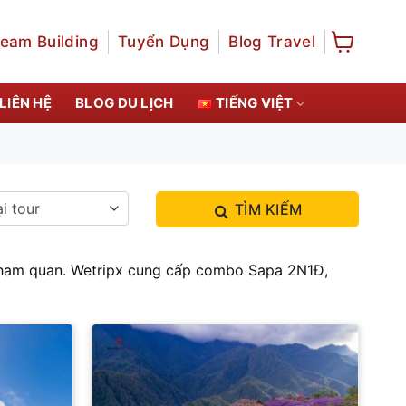
eam Building
Tuyển Dụng
Blog Travel
LIÊN HỆ
BLOG DU LỊCH
TIẾNG VIỆT
TÌM KIẾM
 tham quan. Wetripx cung cấp combo Sapa 2N1Đ,