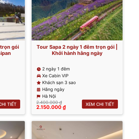
trọn gói
Tour Sapa 2 ngày 1 đêm trọn gói |
sipan
Khởi hành hằng ngày
2 ngày 1 đêm
Xe Cabin VIP
Khách sạn 3 sao
Hằng ngày
Hà Nội
2.400.000
₫
HI TIẾT
XEM CHI TIẾT
Giá
Giá
2.150.000
₫
gốc
hiện
là:
tại
2.400.000 ₫.
là:
.
2.150.000 ₫.