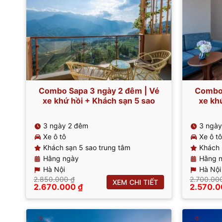
Combo Sapa 3 ngày 2 đêm | Vé
Combo 
xe khứ hồi + Khách sạn 5 sao
xe kh
3 ngày 2 đêm
3 ngày
Xe ô tô
Xe ô tô
Khách sạn 5 sao trung tâm
Khách 
Hằng ngày
Hằng 
Hà Nội
Hà Nội
2.850.000
₫
2.700.00
XEM CHI TIẾT
Giá
Giá
Giá
2.670.000
₫
2.570.
gốc
hiện
gốc
là:
tại
là:
2.850.000 ₫.
là:
2.700.0
2.670.000 ₫.