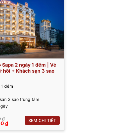
Sapa 2 ngày 1 đêm | Vé
ứ hồi + Khách sạn 3 sao
 1 đêm
sạn 3 sao trung tâm
ngày
0
₫
XEM CHI TIẾT
Giá
00
₫
hiện
tại