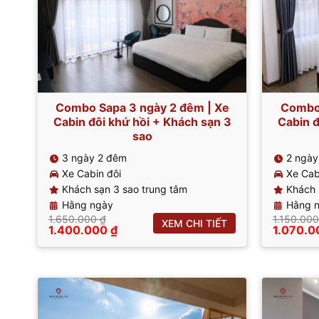
Combo Sapa 3 ngày 2 đêm | Xe
Combo 
Cabin đôi khứ hồi + Khách sạn 3
Cabin đ
sao
3 ngày 2 đêm
2 ngày
Xe Cabin đôi
Xe Cab
Khách sạn 3 sao trung tâm
Khách 
Hằng ngày
Hằng 
1.650.000
₫
1.150.00
XEM CHI TIẾT
Giá
Giá
Giá
1.400.000
₫
1.070.
gốc
hiện
gốc
là:
tại
là:
1.650.000 ₫.
là:
1.150.00
1.400.000 ₫.