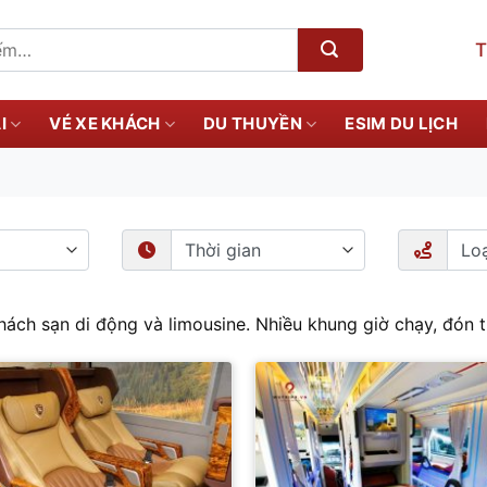
T
I
VÉ XE KHÁCH
DU THUYỀN
ESIM DU LỊCH
ách sạn di động và limousine. Nhiều khung giờ chạy, đón tr