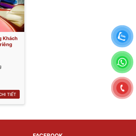
g Khách
riêng
g
HI TIẾT
FACEBOOK