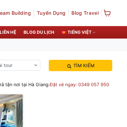
eam Building
Tuyển Dụng
Blog Travel
LIÊN HỆ
BLOG DU LỊCH
TIẾNG VIỆT
TÌM KIẾM
ả tận nơi tại Hà Giang.
Đặt vé ngay: 0349 057 950