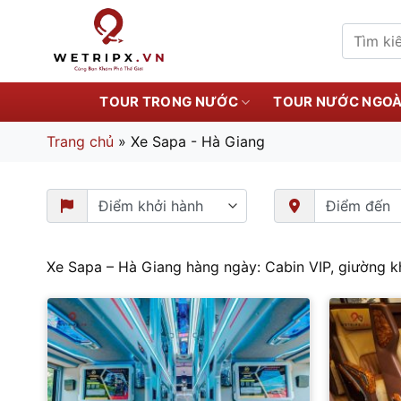
Bỏ
qua
Tìm
kiếm:
nội
dung
TOUR TRONG NƯỚC
TOUR NƯỚC NGOÀ
Trang chủ
»
Xe Sapa - Hà Giang
Xe Sapa – Hà Giang hàng ngày: Cabin VIP, giường kh