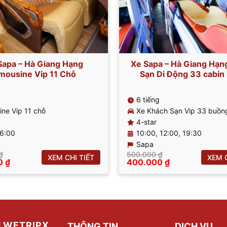
Sapa – Hà Giang Hạng
Xe Sapa – Hà Giang Hạn
mousine Vip 11 Chỗ
Sạn Di Động 33 cabin 
6 tiếng
ine Vip 11 chỗ
Xe Khách Sạn Vip 33 buồn
4-star
16:00
10:00, 12:00, 19:30
Sapa
₫
500.000
₫
XEM CHI TIẾT
XEM C
Giá
Giá
Giá
0
₫
400.000
₫
hiện
gốc
hiện
tại
là:
tại
 ₫.
là:
500.000 ₫.
là:
400.000 ₫.
400.000 ₫.
H WETRIPX
THÔNG TIN
DỊCH VỤ