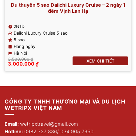
Du thuyền 5 sao Daiichi Luxury Cruise – 2 ngày 1
đêm Vịnh Lan Hạ
2N1D
Daiichi Luxury Cruise 5 sao
5 sao
Hàng ngày
Hà Nội
3.500.000
₫
XEM CHI TIẾT
Giá
Giá
3.000.000
₫
gốc
hiện
là:
tại
3.500.000 ₫.
là:
3.000.000 ₫.
CÔNG TY TNHH THƯƠNG MẠI VÀ DU LỊCH
WETRIPX VIỆT NAM
Email:
wetripxtravel@gmail.com
Hotline:
0982 727 836
/
034 905 7950