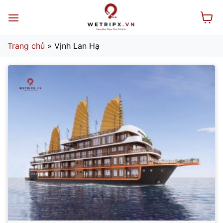
Bỏ
qua
nội
dung
Trang chủ
»
Vịnh Lan Hạ