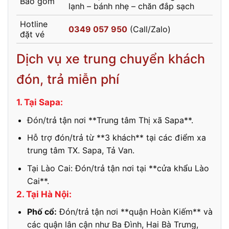
Bao gồm
lạnh – bánh nhẹ – chăn đắp sạch
Hotline
0349 057 950
(Call/Zalo)
đặt vé
Dịch vụ xe trung chuyển khách
đón, trả miễn phí
1. Tại Sapa:
Đón/trả tận nơi **Trung tâm Thị xã Sapa**.
Hỗ trợ đón/trả từ **3 khách** tại các điểm xa
trung tâm TX. Sapa, Tả Van.
Tại Lào Cai: Đón/trả tận nơi tại **cửa khẩu Lào
Cai**.
2. Tại Hà Nội:
Phố cổ:
Đón/trả tận nơi **quận Hoàn Kiếm** và
các quận lân cận như Ba Đình, Hai Bà Trưng,