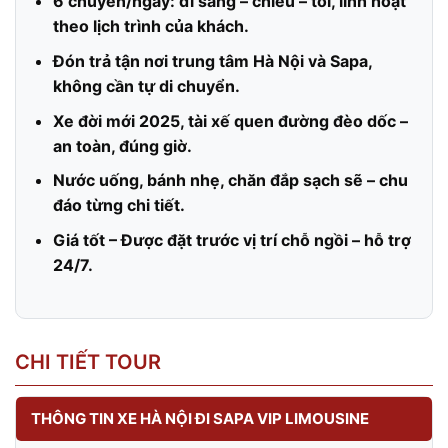
6 chuyến/ngày: đi sáng – chiều – tối, linh hoạt
theo lịch trình của khách.
Đón trả tận nơi trung tâm Hà Nội và Sapa,
không cần tự di chuyển.
Xe đời mới 2025, tài xế quen đường đèo dốc –
an toàn, đúng giờ.
Nước uống, bánh nhẹ, chăn đắp sạch sẽ – chu
đáo từng chi tiết.
Giá tốt – Được đặt trước vị trí chỗ ngồi – hỗ trợ
24/7.
CHI TIẾT TOUR
THÔNG TIN XE HÀ NỘI ĐI SAPA VIP LIMOUSINE