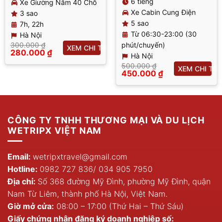
6 tiếng
Xe Giường Nằm 40 Chỗ
Xe Cabin Cung Điện
3 sao
5 sao
7h, 22h
Từ 06:30-23:00 (30
Hà Nội
300.000
₫
phút/chuyến)
T
XEM CHI TIẾT
Giá
280.000
₫
Hà Nội
gốc
Giá
500.000
₫
là:
hiện
XEM CHI TIẾ
Giá
450.000
₫
300.000 ₫.
tại
gốc
Giá
là:
là:
hiện
280.000 ₫.
500.000 ₫.
tại
là:
450.000 ₫.
CÔNG TY TNHH THƯƠNG MẠI VÀ DU LỊCH
WETRIPX VIỆT NAM
Email:
wetripxtravel@gmail.com
Hotline:
0982 727 836
/
034 905 7950
Địa chỉ:
Số 368 đường Mỹ Đình, phường Mỹ Đình, quận
Nam Từ Liêm, thành phố Hà Nội, Việt Nam.
Giờ mở cửa:
08:00 – 17:00 (Thứ Hai – Thứ Sáu)
Giấy chứng nhận đăng ký doanh nghiệp số: