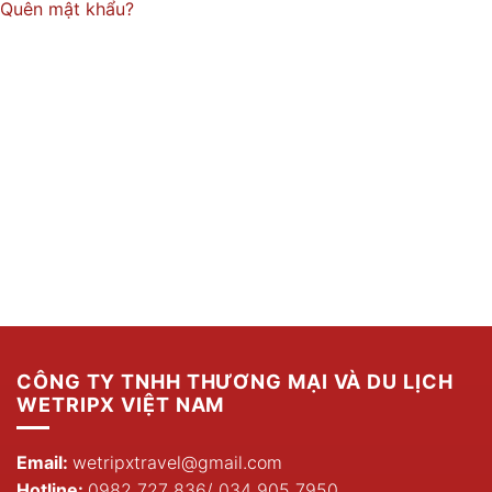
Quên mật khẩu?
CÔNG TY TNHH THƯƠNG MẠI VÀ DU LỊCH
WETRIPX VIỆT NAM
Email:
wetripxtravel@gmail.com
Hotline:
0982 727 836
/
034 905 7950