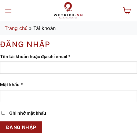
Bỏ
qua
nội
dung
Trang chủ
»
Tài khoản
ĐĂNG NHẬP
Bắt
Tên tài khoản hoặc địa chỉ email
*
buộc
Bắt
Mật khẩu
*
buộc
Ghi nhớ mật khẩu
ĐĂNG NHẬP