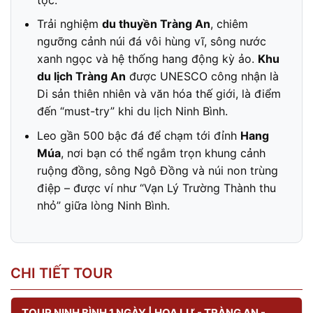
Trải nghiệm
du thuyền Tràng An
, chiêm
ngưỡng cảnh núi đá vôi hùng vĩ, sông nước
xanh ngọc và hệ thống hang động kỳ ảo.
Khu
du lịch Tràng An
được UNESCO công nhận là
Di sản thiên nhiên và văn hóa thế giới, là điểm
đến “must-try” khi du lịch Ninh Bình.
Leo gần 500 bậc đá để chạm tới đỉnh
Hang
Múa
, nơi bạn có thể ngắm trọn khung cảnh
ruộng đồng, sông Ngô Đồng và núi non trùng
điệp – được ví như “Vạn Lý Trường Thành thu
nhỏ” giữa lòng Ninh Bình.
CHI TIẾT TOUR
TOUR NINH BÌNH 1 NGÀY | HOA LƯ - TRÀNG AN -