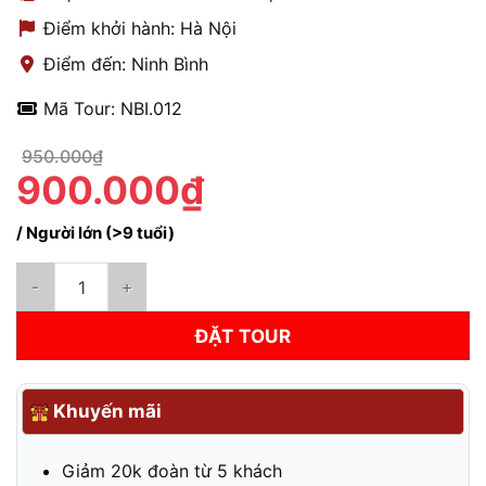
Điểm khởi hành: Hà Nội
Điểm đến: Ninh Bình
Mã Tour: NBI.012
950.000₫
900.000₫
/ Người lớn (>9 tuổi)
Tour Ninh Bình 1 ngày | Hoa Lư - Tràng An - Hang Múa số lượn
ĐẶT TOUR
Khuyến mãi
Giảm 20k đoàn từ 5 khách