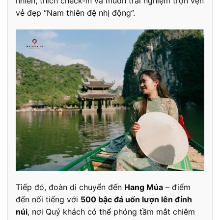
nhiên, thích check-in và muốn trải nghiệm trọn vẹn
vẻ đẹp “Nam thiên đệ nhị động”.
Tiếp đó, đoàn di chuyển đến
Hang Múa
– điểm
đến nổi tiếng với
500 bậc đá uốn lượn lên đỉnh
núi
, nơi Quý khách có thể phóng tầm mắt chiêm