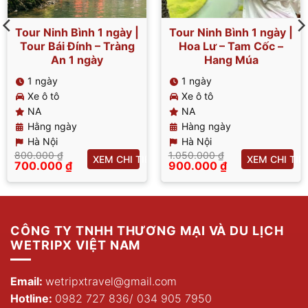
Tour Ninh Bình 1 ngày |
Tour Ninh Bình 1 ngày |
Tour Bái Đính – Tràng
Hoa Lư – Tam Cốc –
An 1 ngày
Hang Múa
1 ngày
1 ngày
Xe ô tô
Xe ô tô
NA
NA
Hằng ngày
Hàng ngày
Hà Nội
Hà Nội
800.000
₫
1.050.000
₫
T
XEM CHI TIẾT
XEM CHI TIẾ
Giá
Giá
700.000
₫
900.000
₫
gốc
Giá
gốc
Giá
là:
hiện
là:
hiện
800.000 ₫.
tại
1.050.000 ₫.
tại
là:
là:
700.000 ₫.
900.000 ₫.
CÔNG TY TNHH THƯƠNG MẠI VÀ DU LỊCH
WETRIPX VIỆT NAM
Email:
wetripxtravel@gmail.com
Hotline:
0982 727 836
/
034 905 7950