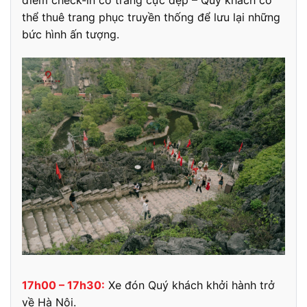
điểm check-in cổ trang cực đẹp – Quý khách có
thể thuê trang phục truyền thống để lưu lại những
bức hình ấn tượng.
17h00 – 17h30:
Xe đón Quý khách khởi hành trở
về Hà Nội.