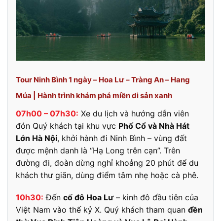
Tour Ninh Bình 1 ngày – Hoa Lư – Tràng An – Hang
Múa | Hành trình khám phá miền di sản xanh
07h00 – 07h30:
Xe du lịch và hướng dẫn viên
đón Quý khách tại khu vực
Phố Cổ và Nhà Hát
Lớn Hà Nội
, khởi hành đi Ninh Bình – vùng đất
được mệnh danh là “Hạ Long trên cạn”. Trên
đường đi, đoàn dừng nghỉ khoảng 20 phút để du
khách thư giãn, dùng điểm tâm nhẹ hoặc cà phê.
10h30:
Đến
cố đô Hoa Lư
– kinh đô đầu tiên của
Việt Nam vào thế kỷ X. Quý khách tham quan
đền