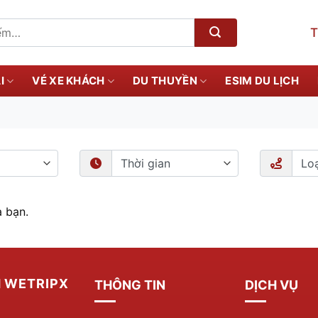
T
I
VÉ XE KHÁCH
DU THUYỀN
ESIM DU LỊCH
 bạn.
H WETRIPX
THÔNG TIN
DỊCH VỤ