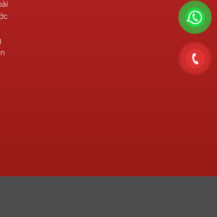
oài
ớc
g
ền