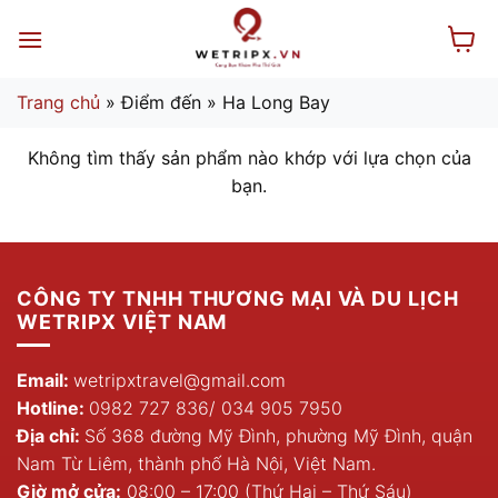
Bỏ
qua
nội
dung
Trang chủ
»
Điểm đến
»
Ha Long Bay
Không tìm thấy sản phẩm nào khớp với lựa chọn của
bạn.
CÔNG TY TNHH THƯƠNG MẠI VÀ DU LỊCH
WETRIPX VIỆT NAM
Email:
wetripxtravel@gmail.com
Hotline:
0982 727 836
/
034 905 7950
Địa chỉ:
Số 368 đường Mỹ Đình, phường Mỹ Đình, quận
Nam Từ Liêm, thành phố Hà Nội, Việt Nam.
Giờ mở cửa:
08:00 – 17:00 (Thứ Hai – Thứ Sáu)