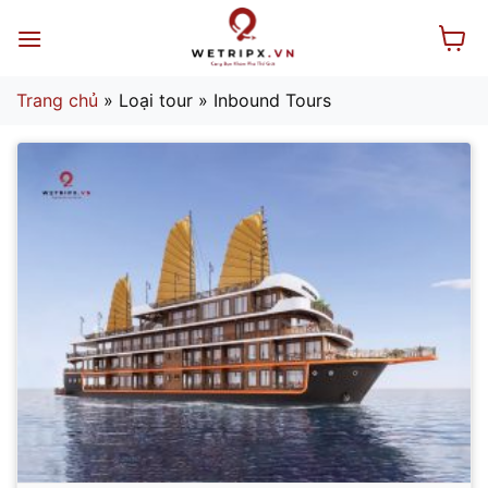
Bỏ
qua
nội
dung
Trang chủ
»
Loại tour
»
Inbound Tours