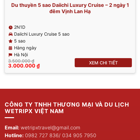
Du thuyền 5 sao Daiichi Luxury Cruise – 2 ngày 1
đêm Vịnh Lan Hạ
2N1D
Daiichi Luxury Cruise 5 sao
5 sao
Hàng ngày
Hà Nội
3.500.000
₫
XEM CHI TIẾT
Giá
Giá
3.000.000
₫
gốc
hiện
là:
tại
3.500.000 ₫.
là:
3.000.000 ₫.
CÔNG TY TNHH THƯƠNG MẠI VÀ DU LỊCH
WETRIPX VIỆT NAM
Email:
wetripxtravel@gmail.com
Hotline:
0982 727 836
/
034 905 7950