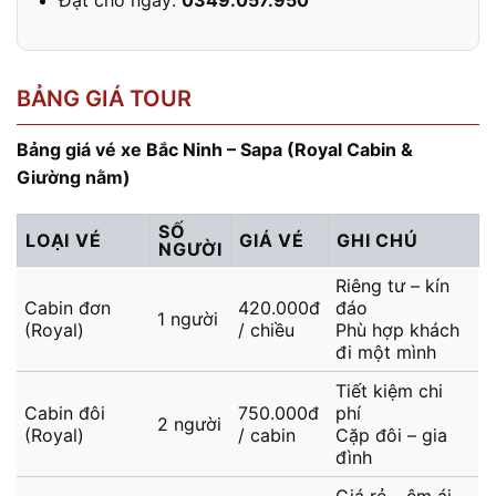
BẢNG GIÁ TOUR
Bảng giá vé xe Bắc Ninh – Sapa (Royal Cabin &
Giường nằm)
SỐ
LOẠI VÉ
GIÁ VÉ
GHI CHÚ
NGƯỜI
Riêng tư – kín
Cabin đơn
420.000đ
đáo
1 người
(Royal)
/ chiều
Phù hợp khách
đi một mình
Tiết kiệm chi
Cabin đôi
750.000đ
phí
2 người
(Royal)
/ cabin
Cặp đôi – gia
đình