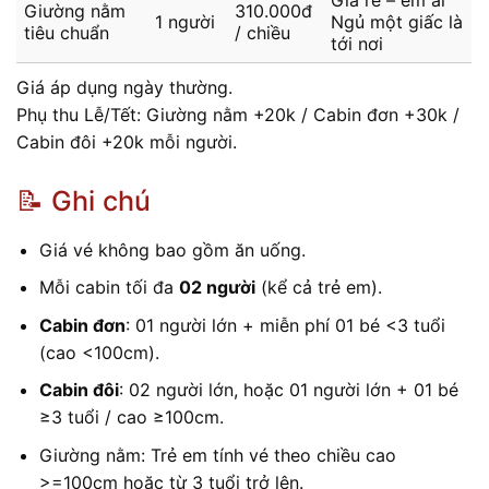
Giá rẻ – êm ái
Giường nằm
310.000đ
1 người
Ngủ một giấc là
tiêu chuẩn
/ chiều
tới nơi
Giá áp dụng ngày thường.
Phụ thu Lễ/Tết: Giường nằm +20k / Cabin đơn +30k /
Cabin đôi +20k mỗi người.
📝 Ghi chú
Giá vé không bao gồm ăn uống.
Mỗi cabin tối đa
02 người
(kể cả trẻ em).
Cabin đơn
: 01 người lớn + miễn phí 01 bé <3 tuổi
(cao <100cm).
Cabin đôi
: 02 người lớn, hoặc 01 người lớn + 01 bé
≥3 tuổi / cao ≥100cm.
Giường nằm: Trẻ em tính vé theo chiều cao
>=100cm hoặc từ 3 tuổi trở lên.