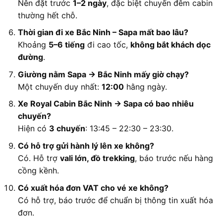
Nên đặt trước
1–2 ngày
, đặc biệt chuyến đêm cabin
thường hết chỗ.
Thời gian đi xe Bắc Ninh – Sapa mất bao lâu?
Khoảng
5–6 tiếng
đi cao tốc,
không bắt khách dọc
đường
.
Giường nằm Sapa → Bắc Ninh mấy giờ chạy?
Một chuyến duy nhất:
12:00
hằng ngày.
Xe Royal Cabin Bắc Ninh → Sapa có bao nhiêu
chuyến?
Hiện có
3 chuyến
: 13:45 – 22:30 – 23:30.
Có hỗ trợ gửi hành lý lên xe không?
Có. Hỗ trợ
vali lớn, đồ trekking
, báo trước nếu hàng
cồng kềnh.
Có xuất hóa đơn VAT cho vé xe không?
Có hỗ trợ, báo trước để chuẩn bị thông tin xuất hóa
đơn.