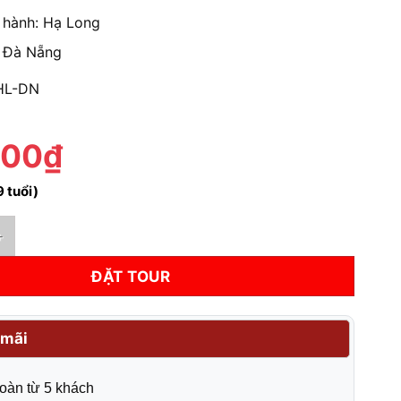
 hành: Hạ Long
 Đà Nẵng
HL-DN
000₫
9 tuổi)
ng - Đà Nẵng | Xe đi Đà Nẵng từ Hạ Long số lượng
ĐẶT TOUR
mãi
oàn từ 5 khách