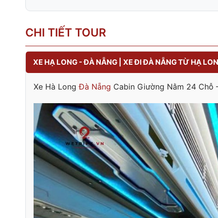
CHI TIẾT TOUR
XE HẠ LONG - ĐÀ NẴNG | XE ĐI ĐÀ NẴNG TỪ HẠ LO
Xe Hà Long
Đà Nẵng
Cabin Giường Nằm 24 Chỗ – T