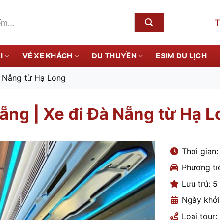
T
I
VÉ XE KHÁCH
DU THUYỀN
ESIM DU LỊCH
à Nẵng từ Hạ Long
ẵng | Xe đi Đà Nẵng từ Hạ 
Thời gian:
Phương tiệ
Lưu trú: 5
Ngày khởi 
Loại tour: