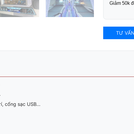
Giảm 50k đ
TƯ VẤN
.
.
trí, cổng sạc USB…