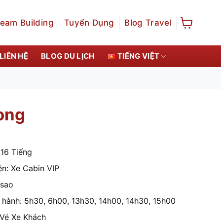
eam Building
Tuyển Dụng
Blog Travel
LIÊN HỆ
BLOG DU LỊCH
TIẾNG VIỆT
Long
 16 Tiếng
n: Xe Cabin VIP
 sao
hành: 5h30, 6h00, 13h30, 14h00, 14h30, 15h00
 Vé Xe Khách