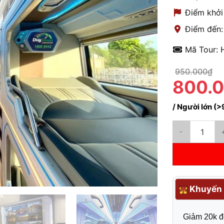
Điểm khởi
Điểm đến:
Mã Tour: 
950.000₫
800.
/ Người lớn (>
Xe Cabin Hạ Lo
Khuyến 
Giảm 20k đ