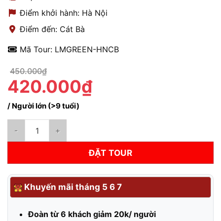
Điểm khởi hành: Hà Nội
Điểm đến: Cát Bà
Mã Tour: LMGREEN-HNCB
450.000₫
420.000₫
/ Người lớn (>9 tuổi)
Xe Hà Nội Cát Bà Hạng Limogreen 7 chỗ + Cáp treo khứ hồi số
ĐẶT TOUR
Khuyến mãi tháng 5 6 7
Đoàn từ 6 khách giảm 20k/ người