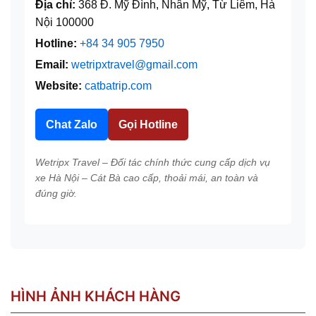
Địa chỉ:
368 Đ. Mỹ Đình, Nhân Mỹ, Từ Liêm, Hà
Nội 100000
Hotline:
+84 34 905 7950
Email:
wetripxtravel@gmail.com
Website:
catbatrip.com
Chat Zalo
Gọi Hotline
Wetripx Travel – Đối tác chính thức cung cấp dịch vụ
xe Hà Nội – Cát Bà cao cấp, thoải mái, an toàn và
đúng giờ.
HÌNH ẢNH KHÁCH HÀNG