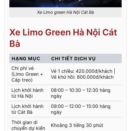
Xe Limo green Hà Nội Cát Bà
Xe Limo Green Hà Nội Cát
Bà
HẠNG MỤC
CHI TIẾT DỊCH VỤ
Chi phí vé
Vé 1 chiều: 420.000đ/khách |
(Limo Green +
Vé khứ hồi: 800.000đ/khách
Cáp treo)
Lịch khởi hành
08:00 – 10:30 – 12:30 hàng
từ Hà Nội
ngày
Lịch khởi hành
09:00 – 12:00 – 15:00 hàng
từ Cát Bà
ngày
Thời gian di
Khoảng 3 tiếng 30 phút
chuyển dự kiến