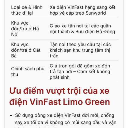
Loại xe & Hình
Xe điện VinFast hạng sang kết
thức đi lại
hợp vé cáp treo Sunworld
Khu vực
Giao xe tận nơi tại các quận
đón/trả ở Hà
nội thành & Bưu điện Hà Đông
Nội
Khu vực
Tận nơi theo yêu cầu tại các
đón/trả ở Cát
khách sạn khu trung tâm thị
Bà
trấn
Giá trọn gói đã gồm xe đón
Chính sách phụ
trả tận nơi – Cam kết không
thu
phát sinh
Ưu điểm vượt trội của xe
điện VinFast Limo Green
Sử dụng dòng xe điện VinFast đời mới, chống
say xe tối đa vì không có mùi xăng dầu và vận