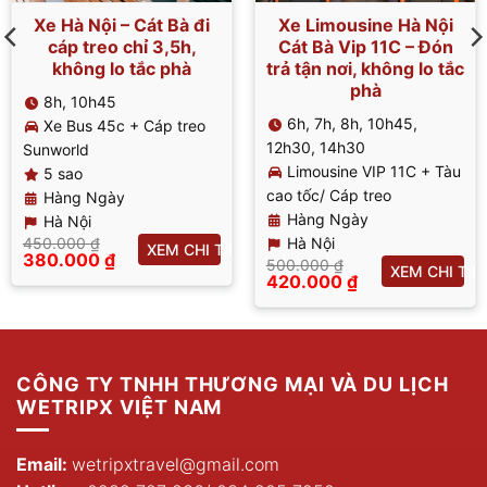
Xe Hà Nội – Cát Bà đi
Xe Limousine Hà Nội
cáp treo chỉ 3,5h,
Cát Bà Vip 11C – Đón
không lo tắc phà
trả tận nơi, không lo tắc
phà
8h, 10h45
6h, 7h, 8h, 10h45,
Xe Bus 45c + Cáp treo
12h30, 14h30
Sunworld
Limousine VIP 11C + Tàu
5 sao
cao tốc/ Cáp treo
Hàng Ngày
Hàng Ngày
Hà Nội
450.000
₫
Hà Nội
T
XEM CHI TIẾT
Giá
380.000
₫
500.000
₫
XEM CHI TIẾ
gốc
Giá
Giá
420.000
₫
là:
hiện
gốc
Giá
450.000 ₫.
tại
là:
hiện
là:
500.000 ₫.
tại
380.000 ₫.
là:
420.000 ₫.
CÔNG TY TNHH THƯƠNG MẠI VÀ DU LỊCH
WETRIPX VIỆT NAM
Email:
wetripxtravel@gmail.com