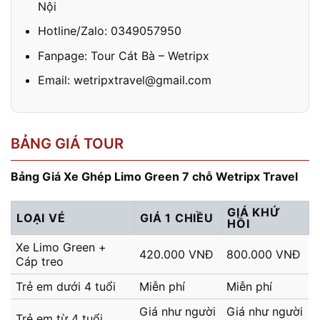
Nội
Hotline/Zalo: 0349057950
Fanpage: Tour Cát Bà – Wetripx
Email: wetripxtravel@gmail.com
BẢNG GIÁ TOUR
Bảng Giá Xe Ghép Limo Green 7 chỗ Wetripx Travel
GIÁ KHỨ
LOẠI VÉ
GIÁ 1 CHIỀU
HỒI
Xe Limo Green +
420.000 VNĐ
800.000 VNĐ
Cáp treo
Trẻ em dưới 4 tuổi
Miễn phí
Miễn phí
Giá như người
Giá như người
Trẻ em từ 4 tuổi