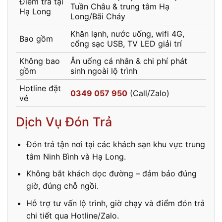
Điểm trả tại
Tuần Châu & trung tâm Hạ
Hạ Long
Long/Bãi Cháy
Khăn lạnh, nước uống, wifi 4G,
Bao gồm
cổng sạc USB, TV LED giải trí
Không bao
Ăn uống cá nhân & chi phí phát
gồm
sinh ngoài lộ trình
Hotline đặt
0349 057 950
(Call/Zalo)
vé
Dịch Vụ Đón Trả
Đón trả tận nơi tại các khách sạn khu vực trung
tâm Ninh Bình và Hạ Long.
Không bắt khách dọc đường – đảm bảo đúng
giờ, đúng chỗ ngồi.
Hỗ trợ tư vấn lộ trình, giờ chạy và điểm đón trả
chi tiết qua Hotline/Zalo.