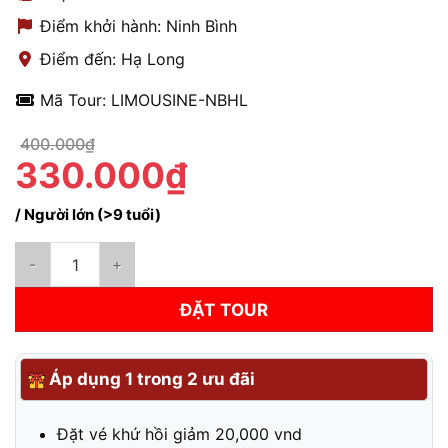
Điểm khởi hành: Ninh Bình
Điểm đến: Hạ Long
Mã Tour: LIMOUSINE-NBHL
400.000₫
330.000₫
/ Người lớn (>9 tuổi)
Xe Limousine Ninh Bình - Hạ Long | Hạng VIP 9 chỗ đón trả tận
ĐẶT TOUR
Áp dụng 1 trong 2 ưu đãi
Đặt vé khứ hồi giảm 20,000 vnd