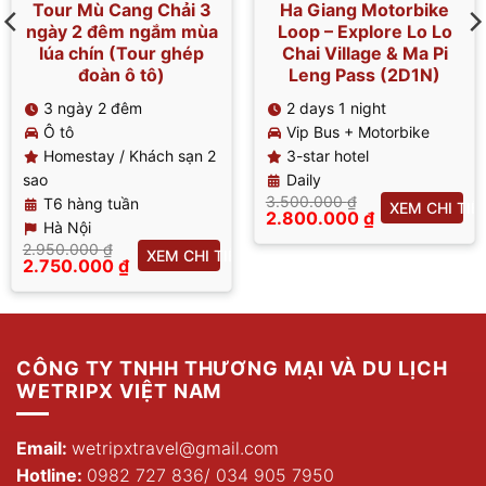
Tour Mù Cang Chải 3
Ha Giang Motorbike
ngày 2 đêm ngắm mùa
Loop – Explore Lo Lo
lúa chín (Tour ghép
Chai Village & Ma Pi
đoàn ô tô)
Leng Pass (2D1N)
3 ngày 2 đêm
2 days 1 night
Ô tô
Vip Bus + Motorbike
Homestay / Khách sạn 2
3-star hotel
sao
Daily
3.500.000
₫
T6 hàng tuần
XEM CHI TIẾ
Giá
2.800.000
₫
Hà Nội
gốc
Giá
T
2.950.000
₫
là:
hiện
XEM CHI TIẾT
Giá
2.750.000
₫
3.500.000 ₫.
tại
gốc
Giá
là:
là:
hiện
2.800.000 ₫.
2.950.000 ₫.
tại
là:
2.750.000 ₫.
CÔNG TY TNHH THƯƠNG MẠI VÀ DU LỊCH
WETRIPX VIỆT NAM
Email:
wetripxtravel@gmail.com
Hotline:
0982 727 836
/
034 905 7950