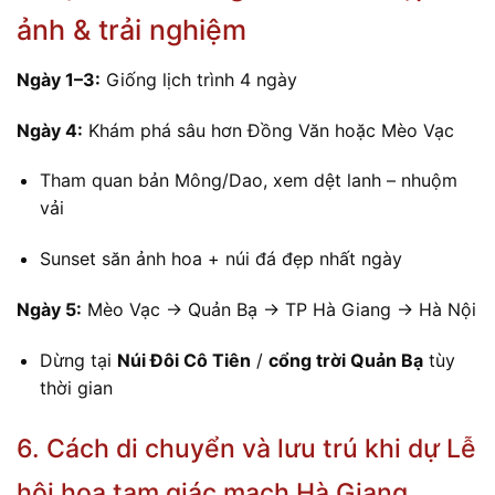
ảnh & trải nghiệm
Ngày 1–3:
Giống lịch trình 4 ngày
Ngày 4:
Khám phá sâu hơn Đồng Văn hoặc Mèo Vạc
Tham quan bản Mông/Dao, xem dệt lanh – nhuộm
vải
Sunset săn ảnh hoa + núi đá đẹp nhất ngày
Ngày 5:
Mèo Vạc → Quản Bạ → TP Hà Giang → Hà Nội
Dừng tại
Núi Đôi Cô Tiên
/
cổng trời Quản Bạ
tùy
thời gian
6. Cách di chuyển và lưu trú khi dự Lễ
hội hoa tam giác mạch Hà Giang