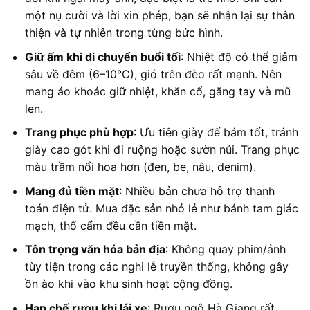
một nụ cười và lời xin phép, bạn sẽ nhận lại sự thân
thiện và tự nhiên trong từng bức hình.
Giữ ấm khi di chuyển buổi tối
: Nhiệt độ có thể giảm
sâu về đêm (6–10°C), gió trên đèo rất mạnh. Nên
mang áo khoác giữ nhiệt, khăn cổ, găng tay và mũ
len.
Trang phục phù hợp
: Ưu tiên giày đế bám tốt, tránh
giày cao gót khi đi ruộng hoặc sườn núi. Trang phục
màu trầm nổi hoa hơn (đen, be, nâu, denim).
Mang đủ tiền mặt
: Nhiều bản chưa hỗ trợ thanh
toán điện tử. Mua đặc sản nhỏ lẻ như bánh tam giác
mạch, thổ cẩm đều cần tiền mặt.
Tôn trọng văn hóa bản địa
: Không quay phim/ảnh
tùy tiện trong các nghi lễ truyền thống, không gây
ồn ào khi vào khu sinh hoạt cộng đồng.
Hạn chế rượu khi lái xe
: Rượu ngô Hà Giang rất