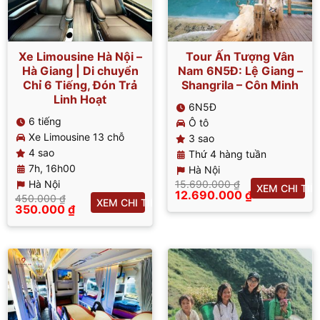
Xe Limousine Hà Nội –
Tour Ấn Tượng Vân
Hà Giang | Di chuyển
Nam 6N5Đ: Lệ Giang –
Chỉ 6 Tiếng, Đón Trả
Shangrila – Côn Minh
Linh Hoạt
6N5Đ
6 tiếng
Ô tô
Xe Limousine 13 chỗ
3 sao
4 sao
Thứ 4 hàng tuần
7h, 16h00
Hà Nội
Hà Nội
15.690.000
₫
XEM CHI TIẾ
Giá
12.690.000
₫
450.000
₫
XEM CHI TIẾT
gốc
Giá
Giá
350.000
₫
là:
hiện
gốc
Giá
15.690.000 ₫.
tại
là:
hiện
là:
450.000 ₫.
tại
12.690.000 ₫.
là:
350.000 ₫.