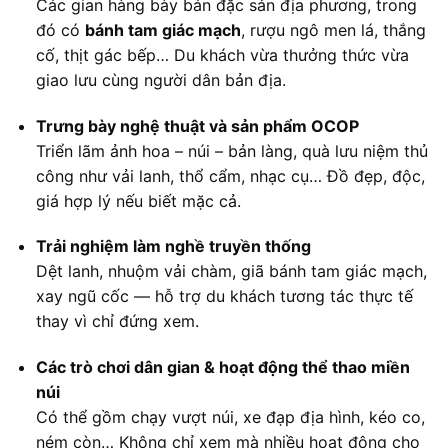
Các gian hàng bày bán đặc sản địa phương, trong
đó có
bánh tam giác mạch
, rượu ngô men lá, thắng
cố, thịt gác bếp… Du khách vừa thưởng thức vừa
giao lưu cùng người dân bản địa.
Trưng bày nghệ thuật và sản phẩm OCOP
Triển lãm ảnh hoa – núi – bản làng, quà lưu niệm thủ
công như vải lanh, thổ cẩm, nhạc cụ… Đồ đẹp, độc,
giá hợp lý nếu biết mặc cả.
Trải nghiệm làm nghề truyền thống
Dệt lanh, nhuộm vải chàm, giã bánh tam giác mạch,
xay ngũ cốc — hỗ trợ du khách tương tác thực tế
thay vì chỉ đứng xem.
Các trò chơi dân gian & hoạt động thể thao miền
núi
Có thể gồm chạy vượt núi, xe đạp địa hình, kéo co,
ném còn… Không chỉ xem mà nhiều hoạt động cho