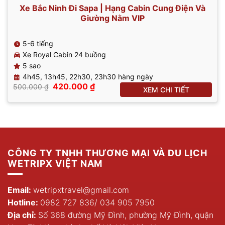
Xe Bắc Ninh Đi Sapa | Hạng Cabin Cung Điện Và
Giường Nằm VIP
5-6 tiếng
Xe Royal Cabin 24 buồng
5 sao
4h45, 13h45, 22h30, 23h30 hàng ngày
Giá
Giá
420.000
₫
500.000
₫
XEM CHI TIẾT
gốc
hiện
là:
tại
500.000 ₫.
là:
420.000 ₫.
CÔNG TY TNHH THƯƠNG MẠI VÀ DU LỊCH
WETRIPX VIỆT NAM
Email:
wetripxtravel@gmail.com
Hotline:
0982 727 836
/
034 905 7950
Địa chỉ:
Số 368 đường Mỹ Đình, phường Mỹ Đình, quận