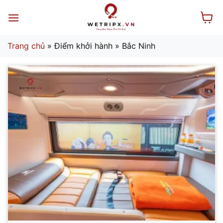
Bỏ
qua
nội
dung
Trang chủ
»
Điểm khởi hành
»
Bắc Ninh