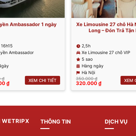
uyền Ambassador 1 ngày
Xe Limousine 27 chỗ Hà N
Long – Đón Trả Tận 
 16h15
2,5h
uyền Ambassador
Xe Limousine 27 chỗ VIP
5 sao
Ngày
Hàng ngày
Hà Nội
0
₫
350.000
₫
XEM CHI TIẾT
XEM C
Giá
Giá
Giá
000
₫
320.000
₫
hiện
gốc
hiện
tại
là:
tại
00 ₫.
là:
350.000 ₫.
là:
1.420.000 ₫.
320.000 ₫.
H WETRIPX
THÔNG TIN
DỊCH VỤ