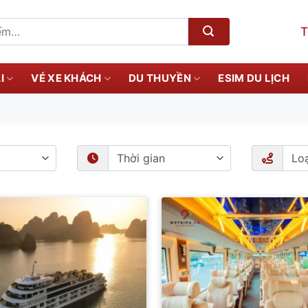
T
I
VÉ XE KHÁCH
DU THUYỀN
ESIM DU LỊCH