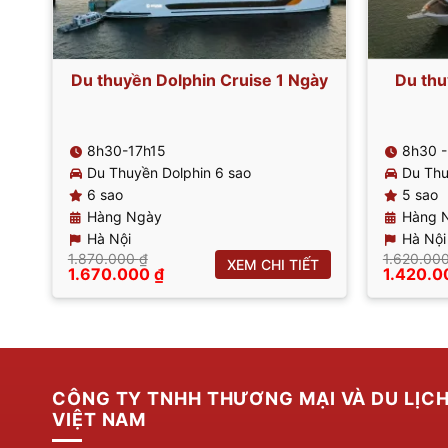
Du thuyền Dolphin Cruise 1 Ngày
Du th
8h30-17h15
8h30 -
Du Thuyền Dolphin 6 sao
Du Th
6 sao
5 sao
Hàng Ngày
Hàng 
Hà Nội
Hà Nội
1.870.000
₫
1.620.00
XEM CHI TIẾT
Giá
Giá
Giá
1.670.000
₫
1.420.
gốc
hiện
gốc
là:
tại
là:
1.870.000 ₫.
là:
1.620.0
1.670.000 ₫.
CÔNG TY TNHH THƯƠNG MẠI VÀ DU LỊC
VIỆT NAM