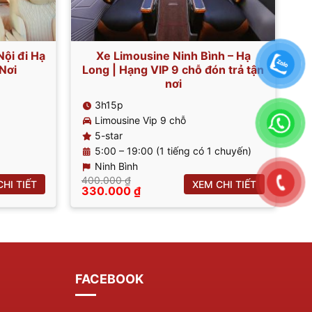
ội đi Hạ
Xe Limousine Ninh Bình – Hạ
Nơi
Long | Hạng VIP 9 chỗ đón trả tận
nơi
3h15p
Limousine Vip 9 chỗ
5-star
5:00 – 19:00 (1 tiếng có 1 chuyến)
Ninh Bình
400.000
₫
HI TIẾT
XEM CHI TIẾT
Giá
Giá
330.000
₫
gốc
hiện
là:
tại
400.000 ₫.
là:
330.000 ₫.
FACEBOOK