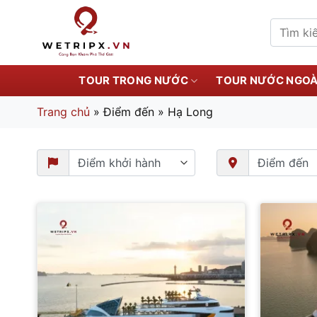
Bỏ
qua
Tìm
kiếm:
nội
dung
TOUR TRONG NƯỚC
TOUR NƯỚC NGOÀ
Trang chủ
»
Điểm đến
»
Hạ Long