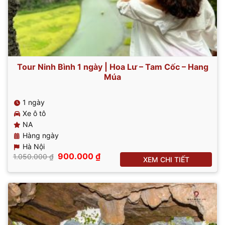
Tour Ninh Bình 1 ngày | Hoa Lư – Tam Cốc – Hang
Múa
1 ngày
Xe ô tô
NA
Hàng ngày
Hà Nội
Giá
Giá
900.000
₫
1.050.000
₫
XEM CHI TIẾT
gốc
hiện
là:
tại
1.050.000 ₫.
là:
900.000 ₫.