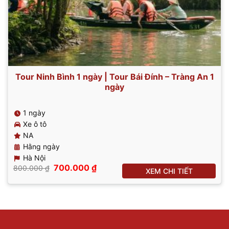
Tour Ninh Bình 1 ngày | Tour Bái Đính – Tràng An 1
ngày
1 ngày
Xe ô tô
NA
Hằng ngày
Hà Nội
Giá
Giá
700.000
₫
800.000
₫
XEM CHI TIẾT
gốc
hiện
là:
tại
800.000 ₫.
là:
700.000 ₫.