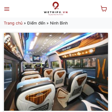
Bỏ
qua
nội
dung
Trang chủ
»
Điểm đến
»
Ninh Bình