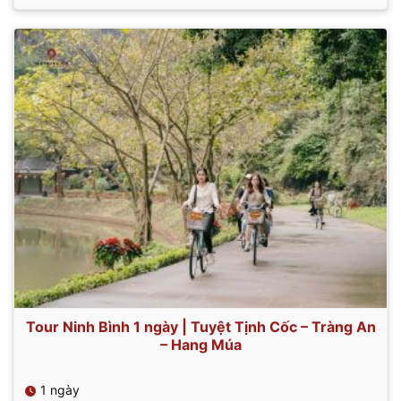
là:
tại
900.000 ₫.
là:
750.000 ₫.
Tour Ninh Bình 1 ngày | Tuyệt Tịnh Cốc – Tràng An
– Hang Múa
1 ngày