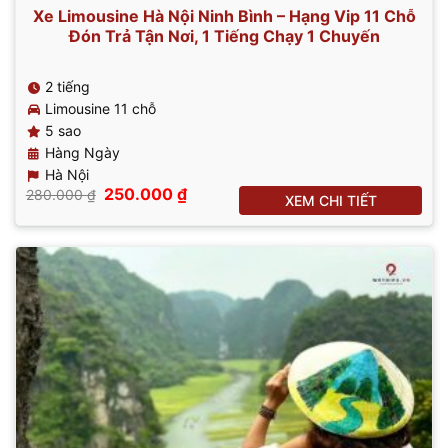
Xe Limousine Hà Nội Ninh Bình – Hạng Vip 11 Chỗ
Đón Trả Tận Nơi, 1 Tiếng Chạy 1 Chuyến
2 tiếng
Limousine 11 chỗ
5 sao
Hàng Ngày
Hà Nội
Giá
Giá
250.000
₫
280.000
₫
XEM CHI TIẾT
gốc
hiện
là:
tại
280.000 ₫.
là:
250.000 ₫.