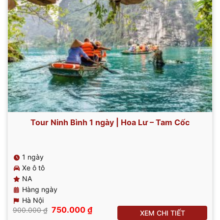
Tour Ninh Bình 1 ngày | Hoa Lư – Tam Cốc
1 ngày
Xe ô tô
NA
Hàng ngày
Hà Nội
Giá
Giá
750.000
₫
900.000
₫
XEM CHI TIẾT
gốc
hiện