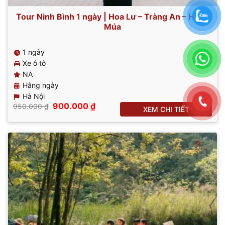
Tour Ninh Bình 1 ngày | Hoa Lư – Tràng An – Hang
Múa
1 ngày
Xe ô tô
NA
Hằng ngày
Hà Nội
Giá
Giá
900.000
₫
950.000
₫
XEM CHI TIẾT
gốc
hiện
là:
tại
950.000 ₫.
là:
900.000 ₫.