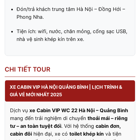
Đón/trả khách trung tâm Hà Nội – Đồng Hới –
Phong Nha.
Tiện ích: wifi, nước, chăn mỏng, cổng sạc USB,
nhà vệ sinh khép kín trên xe.
CHI TIẾT TOUR
XE CABIN VIP HÀ NỘI QUẢNG BÌNH | LỊCH TRÌNH &
GIÁ VÉ MỚI NHẤT 2025
Dịch vụ
xe Cabin VIP WC 22 Hà Nội – Quảng Bình
mang đến trải nghiệm di chuyển
thoải mái – riêng
tư – an toàn tuyệt đối
. Với hệ thống
cabin đơn,
cabin đôi
hiện đại, xe có
toilet khép kín
và tiện