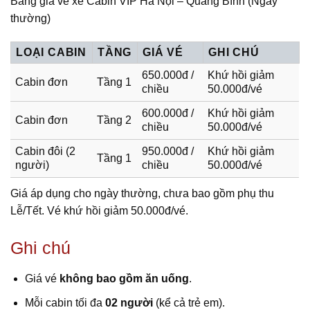
Bảng giá vé xe Cabin VIP Hà Nội – Quảng Bình (Ngày
thường)
LOẠI CABIN
TẦNG
GIÁ VÉ
GHI CHÚ
650.000đ /
Khứ hồi giảm
Cabin đơn
Tầng 1
chiều
50.000đ/vé
600.000đ /
Khứ hồi giảm
Cabin đơn
Tầng 2
chiều
50.000đ/vé
Cabin đôi (2
950.000đ /
Khứ hồi giảm
Tầng 1
người)
chiều
50.000đ/vé
Giá áp dụng cho ngày thường, chưa bao gồm phụ thu
Lễ/Tết. Vé khứ hồi giảm 50.000đ/vé.
Ghi chú
Giá vé
không bao gồm ăn uống
.
Mỗi cabin tối đa
02 người
(kể cả trẻ em).