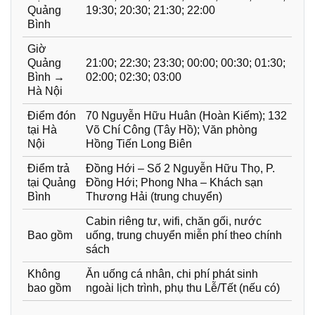
Quảng
19:30; 20:30; 21:30; 22:00
Bình
Giờ
Quảng
21:00; 22:30; 23:30; 00:00; 00:30; 01:30;
Bình →
02:00; 02:30; 03:00
Hà Nội
Điểm đón
70 Nguyễn Hữu Huân (Hoàn Kiếm); 132
tại Hà
Võ Chí Công (Tây Hồ); Văn phòng
Nội
Hồng Tiến Long Biên
Điểm trả
Đồng Hới – Số 2 Nguyễn Hữu Thọ, P.
tại Quảng
Đồng Hới; Phong Nha – Khách sạn
Bình
Thương Hải (trung chuyển)
Cabin riêng tư, wifi, chăn gối, nước
Bao gồm
uống, trung chuyển miễn phí theo chính
sách
Không
Ăn uống cá nhân, chi phí phát sinh
bao gồm
ngoài lịch trình, phụ thu Lễ/Tết (nếu có)