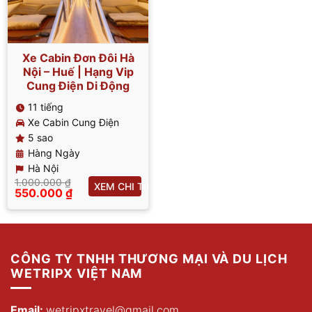
Xe Cabin Đơn Đôi Hà
Nội – Huế | Hạng Vip
Cung Điện Di Động
11 tiếng
Xe Cabin Cung Điện
5 sao
Hàng Ngày
Hà Nội
1.000.000
₫
XEM CHI TIẾT
Giá
550.000
₫
gốc
Giá
là:
hiện
1.000.000 ₫.
tại
là:
550.000 ₫.
CÔNG TY TNHH THƯƠNG MẠI VÀ DU LỊCH
WETRIPX VIỆT NAM
Email:
wetripxtravel@gmail.com