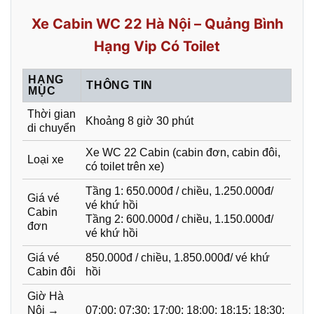
Xe Cabin WC 22 Hà Nội – Quảng Bình
Hạng Vip Có Toilet
HẠNG
THÔNG TIN
MỤC
Thời gian
Khoảng 8 giờ 30 phút
di chuyển
Xe WC 22 Cabin (cabin đơn, cabin đôi,
Loại xe
có toilet trên xe)
Tầng 1: 650.000đ / chiều, 1.250.000đ/
Giá vé
vé khứ hồi
Cabin
Tầng 2: 600.000đ / chiều, 1.150.000đ/
đơn
vé khứ hồi
Giá vé
850.000đ / chiều, 1.850.000đ/ vé khứ
Cabin đôi
hồi
Giờ Hà
Nội →
07:00; 07:30; 17:00; 18:00; 18:15; 18:30;