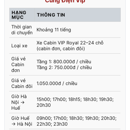
Cung Điện Vip
HẠNG
THÔNG TIN
MỤC
Thời gian
Khoảng 11 tiếng
di chuyển
Xe Cabin VIP Royal 22–24 chỗ
Loại xe
(cabin đơn, cabin đôi)
Giá vé
Tầng 1: 800.000đ / chiều
Cabin
Tầng 2: 750.000đ / chiều
đơn
Giá vé
1.050.000đ / chiều
Cabin đôi
Giờ Hà
15h00; 17h00; 18h15; 18h30; 19h30;
Nội →
20h30
Huế
Giờ Huế
09h00; 17h00; 18h30; 19h30; 20h30;
→ Hà Nội
22h30; 23h30