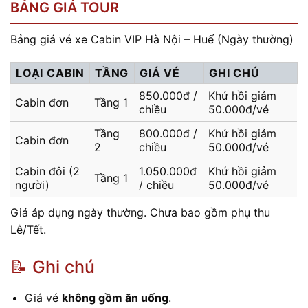
BẢNG GIÁ TOUR
Bảng giá vé xe Cabin VIP Hà Nội – Huế (Ngày thường)
LOẠI CABIN
TẦNG
GIÁ VÉ
GHI CHÚ
850.000đ /
Khứ hồi giảm
Cabin đơn
Tầng 1
chiều
50.000đ/vé
Tầng
800.000đ /
Khứ hồi giảm
Cabin đơn
2
chiều
50.000đ/vé
Cabin đôi (2
1.050.000đ
Khứ hồi giảm
Tầng 1
người)
/ chiều
50.000đ/vé
Giá áp dụng ngày thường. Chưa bao gồm phụ thu
Lễ/Tết.
📝 Ghi chú
Giá vé
không gồm ăn uống
.