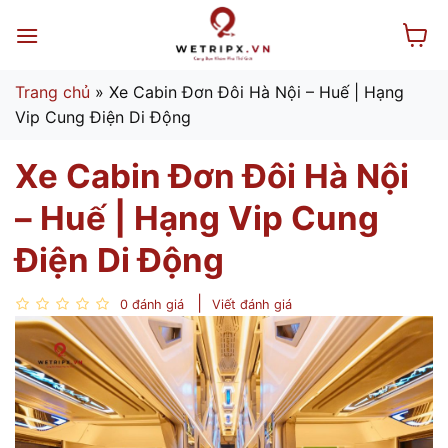
Bỏ
qua
nội
dung
Trang chủ
»
Xe Cabin Đơn Đôi Hà Nội – Huế | Hạng
Vip Cung Điện Di Động
Xe Cabin Đơn Đôi Hà Nội
– Huế | Hạng Vip Cung
Điện Di Động
0 đánh giá
Viết đánh giá