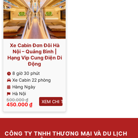
Xe Cabin Đơn Đôi Hà
Nội – Quảng Bình |
Hạng Vip Cung Điện Di
Động
8 giờ 30 phút
Xe Cabin 22 phòng
Hàng Ngày
Hà Nội
500.000
₫
XEM CHI TIẾT
Giá
450.000
₫
gốc
Giá
là:
hiện
500.000 ₫.
tại
là:
450.000 ₫.
CÔNG TY TNHH THƯƠNG MẠI VÀ DU LỊCH