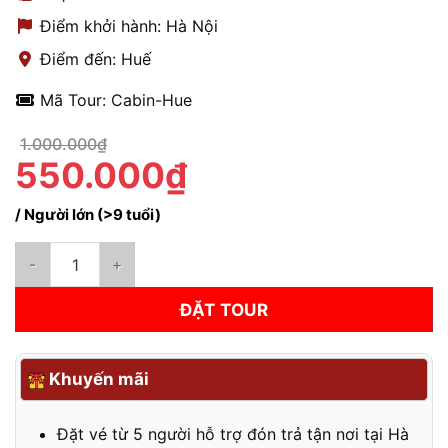
Điểm khởi hành: Hà Nội
Điểm đến: Huế
Mã Tour: Cabin-Hue
1.000.000₫
550.000₫
/ Người lớn (>9 tuổi)
Xe Cabin Đơn Đôi Hà Nội - Huế | Hạng Vip Cung Điện Di Động s
ĐẶT TOUR
Khuyến mãi
Đặt vé từ 5 người hỗ trợ đón trả tận nơi tại Hà