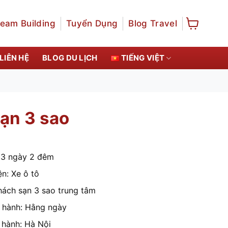
eam Building
Tuyển Dụng
Blog Travel
LIÊN HỆ
BLOG DU LỊCH
TIẾNG VIỆT
ạn 3 sao
 3 ngày 2 đêm
n: Xe ô tô
hách sạn 3 sao trung tâm
 hành: Hằng ngày
hành: Hà Nội