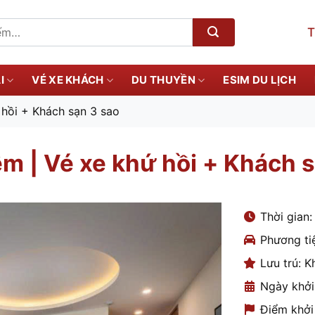
T
I
VÉ XE KHÁCH
DU THUYỀN
ESIM DU LỊCH
hồi + Khách sạn 3 sao
 | Vé xe khứ hồi + Khách s
Thời gian:
Phương tiệ
Lưu trú: K
Ngày khởi
Điểm khởi 