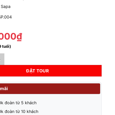
 Sapa
SP.004
.000₫
9 tuổi)
gày 2 đêm | Vé xe khứ hồi + Khách sạn 3 sao số lượng
ĐẶT TOUR
mãi
k đoàn từ 5 khách
k đoàn từ 10 khách