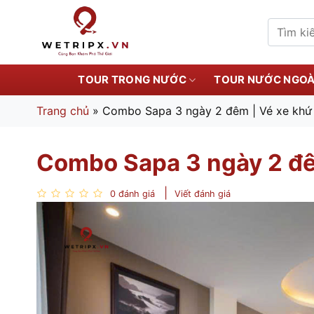
Bỏ
qua
Tìm
kiếm:
nội
dung
TOUR TRONG NƯỚC
TOUR NƯỚC NGOÀ
Trang chủ
»
Combo Sapa 3 ngày 2 đêm | Vé xe khứ 
Combo Sapa 3 ngày 2 đêm
0 đánh giá
Viết đánh giá