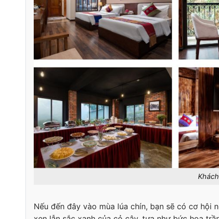
Khách
Nếu đến đây vào mùa lúa chín, bạn sẽ có cơ hội
xen lẫn sắc xanh của cỏ cây, tựa như bức họa trần