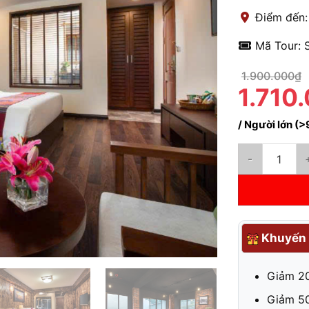
Điểm đến:
Mã Tour: 
1.900.000₫
1.710
/ Người lớn (>
Combo Sapa 3 n
Khuyến 
Giảm 20
Giảm 50