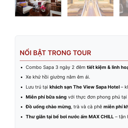
NỔI BẬT TRONG TOUR
Combo Sapa 3 ngày 2 đêm
tiết kiệm & linh ho
Xe khứ hồi giường nằm êm ái.
Lưu trú tại
khách sạn The View Sapa Hotel
– k
Miễn phí bữa sáng
với thực đơn phong phú tại
Đồ uống chào mừng
, trà và cà phê
miễn phí k
Thư giãn tại bể bơi nước ấm MAX CHILL
– tận 