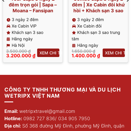
đêm trọn gói | Sapa –
đêm | Xe Cabin đôi khứ
Moana – Fansipan
hồi + Khách sạn 3 sao
3 ngày 2 đêm
3 ngày 2 đêm
Xe Cabin VIP
Xe Cabin đôi
Khách sạn 3 sao
Khách sạn 3 sao trung
Hằng ngày
tâm
Hà Nội
Hằng ngày
3.500.000
₫
1.650.000
₫
XEM CHI TIẾT
XEM CHI TIẾ
Giá
Giá
3.200.000
₫
1.400.000
₫
T
gốc
Giá
gốc
Giá
là:
hiện
là:
hiện
3.500.000 ₫.
tại
1.650.000 ₫.
tại
là:
là:
3.200.000 ₫.
1.400.000 ₫.
CÔNG TY TNHH THƯƠNG MẠI VÀ DU LỊCH
WETRIPX VIỆT NAM
Email:
wetripxtravel@gmail.com
Hotline:
0982 727 836
/
034 905 7950
Địa chỉ:
Số 368 đường Mỹ Đình, phường Mỹ Đình, quận