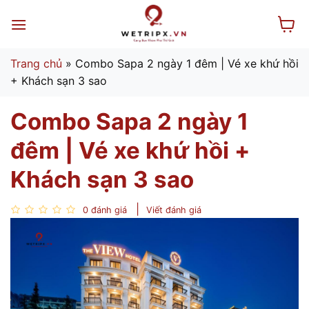
Bỏ
qua
nội
dung
Trang chủ
»
Combo Sapa 2 ngày 1 đêm | Vé xe khứ hồi
+ Khách sạn 3 sao
Combo Sapa 2 ngày 1
đêm | Vé xe khứ hồi +
Khách sạn 3 sao
0 đánh giá
Viết đánh giá