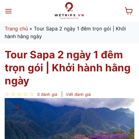
Bỏ
qua
nội
dung
Trang chủ
»
Tour Sapa 2 ngày 1 đêm trọn gói | Khởi
hành hằng ngày
Tour Sapa 2 ngày 1 đêm
trọn gói | Khởi hành hằng
ngày
0 đánh giá
Viết đánh giá