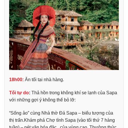
18h00:
Ăn tối tại nhà hàng.
Tối tự do
:
Thả hồn trong không khí se lạnh của Sapa
với những gợi ý không thể bỏ lỡ:
“Sống ảo” cùng Nhà thờ Đá Sapa – biểu tượng của
thị trấn.
Khám phá Chợ tình Sapa (vào tối thứ 7 hàng
tuần) – nét văn hóa đặc của vùng cao.
Thưởng thức