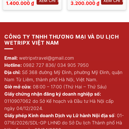
XEM CHI TIẾT
XEM CHI TIẾ
Giá
Giá
1.400.000
₫
3.200.000
₫
T
gốc
Giá
gốc
Giá
là:
hiện
là:
hiện
1.650.000 ₫.
tại
3.500.000 ₫.
tại
là:
là:
1.400.000 ₫.
3.200.000 ₫.
CÔNG TY TNHH THƯƠNG MẠI VÀ DU LỊCH
WETRIPX VIỆT NAM
Email:
wetripxtravel@gmail.com
Hotline:
0982 727 836
/
034 905 7950
Địa chỉ:
Số 368 đường Mỹ Đình, phường Mỹ Đình, quận
Nam Từ Liêm, thành phố Hà Nội, Việt Nam.
Giờ mở cửa:
08:00 – 17:00 (Thứ Hai – Thứ Sáu)
Giấy chứng nhận đăng ký doanh nghiệp số:
0110907062 do Sở Kế hoạch và Đầu tư Hà Nội cấp
ngày 04/12/2024.
Giấy phép Kinh doanh Dịch vụ Lữ hành Nội địa số
: 01-
0716/2026/SDL-GP LHNĐ do Sở Du lịch Thành phố Hà