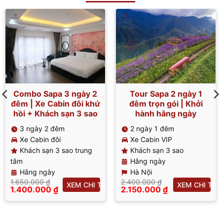
Combo Sapa 3 ngày 2
Tour Sapa 2 ngày 1
đêm | Xe Cabin đôi khứ
đêm trọn gói | Khởi
hồi + Khách sạn 3 sao
hành hằng ngày
3 ngày 2 đêm
2 ngày 1 đêm
Xe Cabin đôi
Xe Cabin VIP
Khách sạn 3 sao trung
Khách sạn 3 sao
tâm
Hằng ngày
Hằng ngày
Hà Nội
1.650.000
₫
2.400.000
₫
XEM CHI TIẾT
XEM CHI TIẾ
Giá
Giá
1.400.000
₫
2.150.000
₫
T
gốc
Giá
gốc
Giá
là:
hiện
là:
hiện
1.650.000 ₫.
tại
2.400.000 ₫.
tại
là:
là: