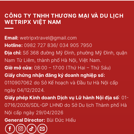
1.400.000 ₫.
2.150.000 ₫.
CÔNG TY TNHH THƯƠNG MẠI VÀ DU LỊCH
WETRIPX VIỆT NAM
Email:
wetripxtravel@gmail.com
Hotline:
0982 727 836
/
034 905 7950
Địa chỉ:
Số 368 đường Mỹ Đình, phường Mỹ Đình, quận
Nam Từ Liêm, thành phố Hà Nội, Việt Nam.
Giờ mở cửa:
08:00 – 17:00 (Thứ Hai – Thứ Sáu)
Giấy chứng nhận đăng ký doanh nghiệp số:
0110907062 do Sở Kế hoạch và Đầu tư Hà Nội cấp
ngày 04/12/2024.
Giấy phép Kinh doanh Dịch vụ Lữ hành Nội địa số
: 01-
0716/2026/SDL-GP LHNĐ do Sở Du lịch Thành phố Hà
Nội cấp ngày 29/04/2026
General Director:
Bùi Đức Hiếu