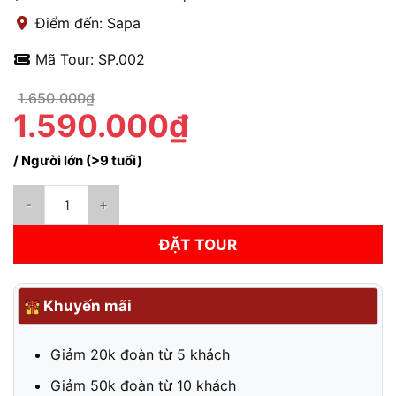
Điểm đến: Sapa
Mã Tour: SP.002
1.650.000₫
1.590.000₫
/ Người lớn (>9 tuổi)
Combo Sapa 2 ngày 1 đêm | Vé xe khứ hồi + Khách sạn 4 sao s
ĐẶT TOUR
Khuyến mãi
Giảm 20k đoàn từ 5 khách
Giảm 50k đoàn từ 10 khách